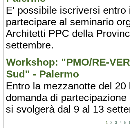
E' possibile iscriversi entr
partecipare al seminario org
Architetti PPC della Provin
settembre.
Workshop: "PMO/RE-VERS
Sud" - Palermo
Entro la mezzanotte del 20 l
domanda di partecipazione 
si svolgerà dal 9 al 13 set
1
2
3
4
5