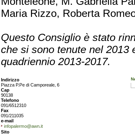
Monteleone, M. Gabriella Pan
Maria Rizzo, Roberta Romeo, 
Questo Consiglio è stato rinn
che si sono tenute nel 2013 e 
quadriennio 2013-2017.
N
Indirizzo
Piazza P.Pe di Camporeale, 6
Cap
90138
Telefono
091/6512310
Fax
091/211035
e-mail
infopalermo@awn.it
Sito