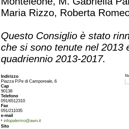
Monteleone, M. Gabriella Pan
Maria Rizzo, Roberta Romeo, 
Questo Consiglio è stato rinn
che si sono tenute nel 2013 e 
quadriennio 2013-2017.
N
Indirizzo
Piazza P.Pe di Camporeale, 6
Cap
90138
Telefono
091/6512310
Fax
091/211035
e-mail
infopalermo@awn.it
Sito