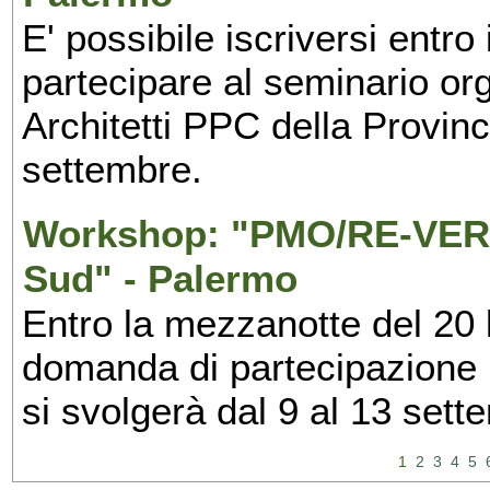
E' possibile iscriversi entr
partecipare al seminario org
Architetti PPC della Provin
settembre.
Workshop: "PMO/RE-VERS
Sud" - Palermo
Entro la mezzanotte del 20 l
domanda di partecipazione 
si svolgerà dal 9 al 13 set
1
2
3
4
5