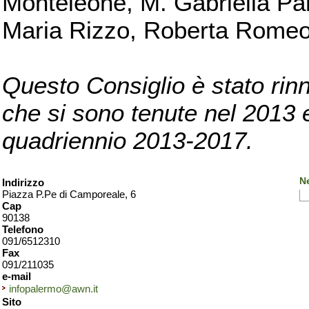
Monteleone, M. Gabriella Pan
Maria Rizzo, Roberta Romeo, 
Questo Consiglio è stato rinn
che si sono tenute nel 2013 e 
quadriennio 2013-2017.
N
Indirizzo
Piazza P.Pe di Camporeale, 6
Cap
90138
Telefono
091/6512310
Fax
091/211035
e-mail
infopalermo@awn.it
Sito