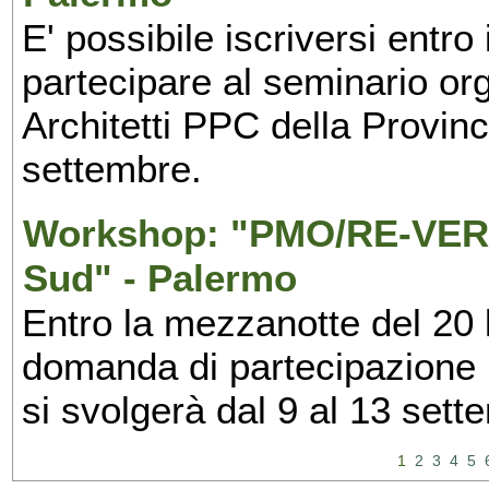
E' possibile iscriversi entr
partecipare al seminario org
Architetti PPC della Provin
settembre.
Workshop: "PMO/RE-VERS
Sud" - Palermo
Entro la mezzanotte del 20 l
domanda di partecipazione 
si svolgerà dal 9 al 13 set
1
2
3
4
5