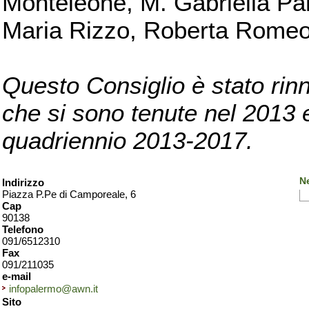
Monteleone, M. Gabriella Pan
Maria Rizzo, Roberta Romeo, 
Questo Consiglio è stato rinn
che si sono tenute nel 2013 e 
quadriennio 2013-2017.
N
Indirizzo
Piazza P.Pe di Camporeale, 6
Cap
90138
Telefono
091/6512310
Fax
091/211035
e-mail
infopalermo@awn.it
Sito