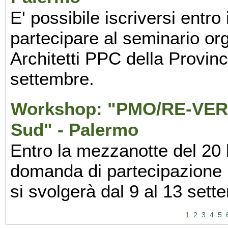
E' possibile iscriversi entr
partecipare al seminario org
Architetti PPC della Provin
settembre.
Workshop: "PMO/RE-VERS
Sud" - Palermo
Entro la mezzanotte del 20 l
domanda di partecipazione 
si svolgerà dal 9 al 13 set
1
2
3
4
5