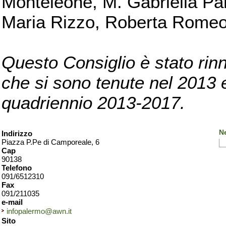
Monteleone, M. Gabriella Pan
Maria Rizzo, Roberta Romeo, 
Questo Consiglio è stato rinn
che si sono tenute nel 2013 e 
quadriennio 2013-2017.
N
Indirizzo
Piazza P.Pe di Camporeale, 6
Cap
90138
Telefono
091/6512310
Fax
091/211035
e-mail
infopalermo@awn.it
Sito