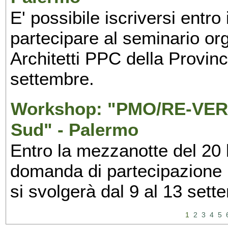
E' possibile iscriversi entr
partecipare al seminario org
Architetti PPC della Provin
settembre.
Workshop: "PMO/RE-VERS
Sud" - Palermo
Entro la mezzanotte del 20 l
domanda di partecipazione 
si svolgerà dal 9 al 13 set
1
2
3
4
5