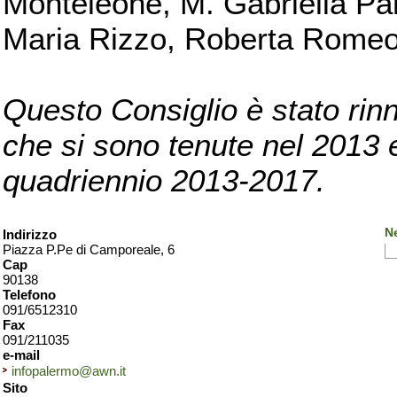
Monteleone, M. Gabriella Pan
Maria Rizzo, Roberta Romeo, 
Questo Consiglio è stato rinn
che si sono tenute nel 2013 e 
quadriennio 2013-2017.
N
Indirizzo
Piazza P.Pe di Camporeale, 6
Cap
90138
Telefono
091/6512310
Fax
091/211035
e-mail
infopalermo@awn.it
Sito