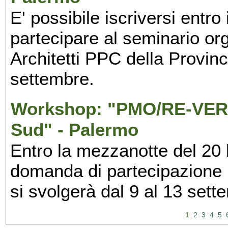
E' possibile iscriversi entr
partecipare al seminario org
Architetti PPC della Provin
settembre.
Workshop: "PMO/RE-VERS
Sud" - Palermo
Entro la mezzanotte del 20 l
domanda di partecipazione 
si svolgerà dal 9 al 13 set
1
2
3
4
5