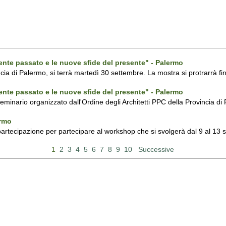
ecente passato e le nuove sfide del presente" - Palermo
ncia di Palermo, si terrà martedì 30 settembre. La mostra si protrarrà fin
ecente passato e le nuove sfide del presente" - Palermo
 seminario organizzato dall'Ordine degli Architetti PPC della Provincia 
ermo
 partecipazione per partecipare al workshop che si svolgerà dal 9 al 13
1
2
3
4
5
6
7
8
9
10
Successive