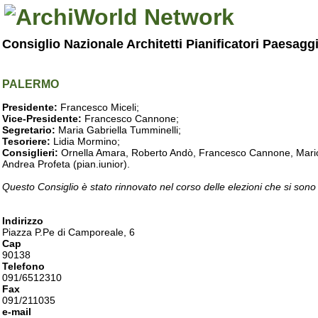
Consiglio Nazionale Architetti Pianificatori Paesagg
PALERMO
Presidente:
Francesco Miceli;
Vice-Presidente:
Francesco Cannone;
Segretario:
Maria Gabriella Tumminelli;
Tesoriere:
Lidia Mormino;
Consiglieri:
Ornella Amara, Roberto Andò, Francesco Cannone, Mario 
Andrea Profeta (pian.iunior).
Questo Consiglio è stato rinnovato nel corso delle elezioni che si sono
Indirizzo
Piazza P.Pe di Camporeale, 6
Cap
90138
Telefono
091/6512310
Fax
091/211035
e-mail