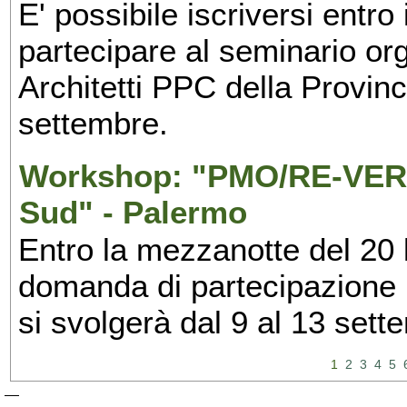
E' possibile iscriversi entr
partecipare al seminario org
Architetti PPC della Provin
settembre.
Workshop: "PMO/RE-VERS
Sud" - Palermo
Entro la mezzanotte del 20 l
domanda di partecipazione 
si svolgerà dal 9 al 13 set
1
2
3
4
5