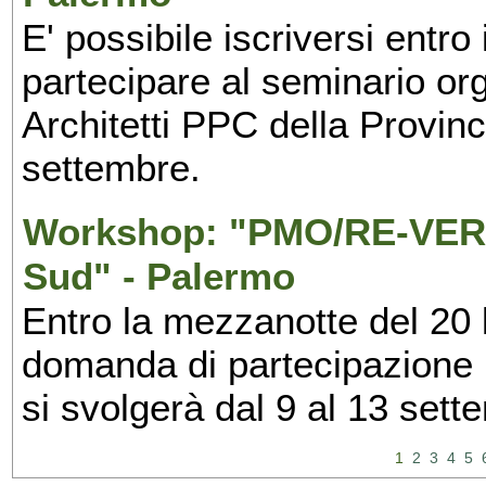
E' possibile iscriversi entr
partecipare al seminario org
Architetti PPC della Provin
settembre.
Workshop: "PMO/RE-VERS
Sud" - Palermo
Entro la mezzanotte del 20 l
domanda di partecipazione 
si svolgerà dal 9 al 13 set
1
2
3
4
5