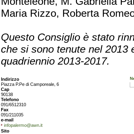
Monteleone, M. Gabriella Pan
Maria Rizzo, Roberta Romeo, 
Questo Consiglio è stato rinn
che si sono tenute nel 2013 e 
quadriennio 2013-2017.
N
Indirizzo
Piazza P.Pe di Camporeale, 6
Cap
90138
Telefono
091/6512310
Fax
091/211035
e-mail
infopalermo@awn.it
Sito