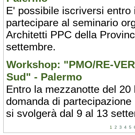
E' possibile iscriversi entr
partecipare al seminario org
Architetti PPC della Provin
settembre.
Workshop: "PMO/RE-VERS
Sud" - Palermo
Entro la mezzanotte del 20 l
domanda di partecipazione 
si svolgerà dal 9 al 13 set
1
2
3
4
5