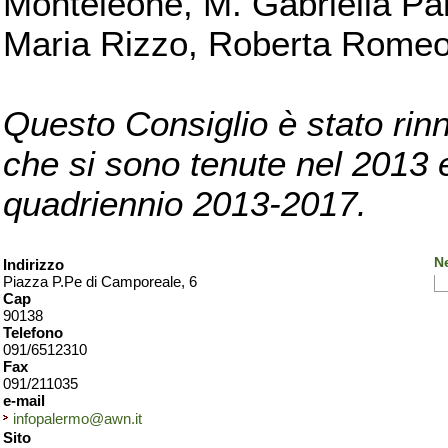
Monteleone, M. Gabriella Pan
Maria Rizzo, Roberta Romeo, 
Questo Consiglio è stato rinn
che si sono tenute nel 2013 e 
quadriennio 2013-2017.
N
Indirizzo
Piazza P.Pe di Camporeale, 6
Cap
90138
Telefono
091/6512310
Fax
091/211035
e-mail
infopalermo@awn.it
Sito