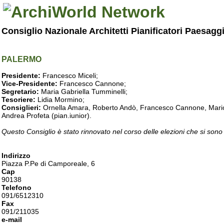
Consiglio Nazionale Architetti Pianificatori Paesagg
PALERMO
Presidente:
Francesco Miceli;
Vice-Presidente:
Francesco Cannone;
Segretario:
Maria Gabriella Tumminelli;
Tesoriere:
Lidia Mormino;
Consiglieri:
Ornella Amara, Roberto Andò, Francesco Cannone, Mario 
Andrea Profeta (pian.iunior).
Questo Consiglio è stato rinnovato nel corso delle elezioni che si sono
Indirizzo
Piazza P.Pe di Camporeale, 6
Cap
90138
Telefono
091/6512310
Fax
091/211035
e-mail