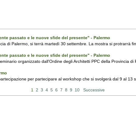
ecente passato e le nuove sfide del presente" - Palermo
ncia di Palermo, si terrà martedì 30 settembre. La mostra si protrarrà fin
ecente passato e le nuove sfide del presente" - Palermo
 seminario organizzato dall'Ordine degli Architetti PPC della Provincia 
ermo
 partecipazione per partecipare al workshop che si svolgerà dal 9 al 13
1
2
3
4
5
6
7
8
9
10
Successive