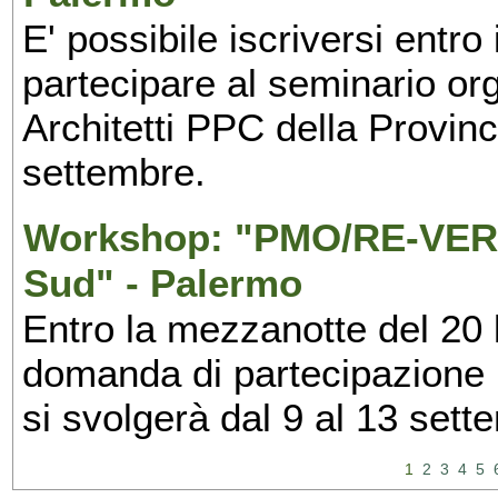
E' possibile iscriversi entr
partecipare al seminario org
Architetti PPC della Provin
settembre.
Workshop: "PMO/RE-VERS
Sud" - Palermo
Entro la mezzanotte del 20 l
domanda di partecipazione 
si svolgerà dal 9 al 13 set
1
2
3
4
5