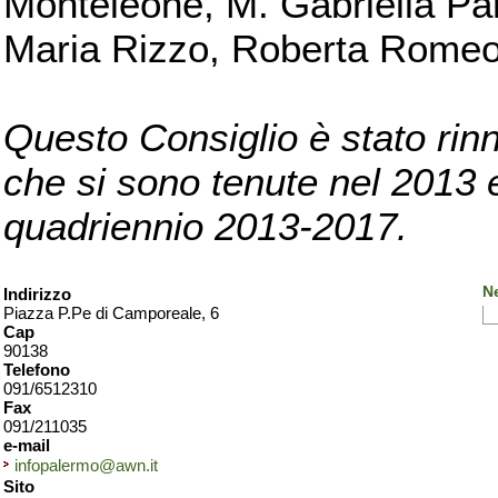
Monteleone, M. Gabriella Pan
Maria Rizzo, Roberta Romeo, 
Questo Consiglio è stato rinn
che si sono tenute nel 2013 e 
quadriennio 2013-2017.
N
Indirizzo
Piazza P.Pe di Camporeale, 6
Cap
90138
Telefono
091/6512310
Fax
091/211035
e-mail
infopalermo@awn.it
Sito