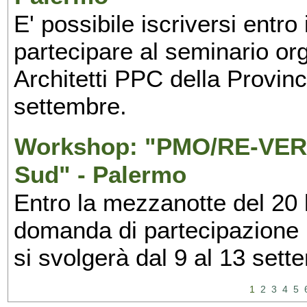
E' possibile iscriversi entr
partecipare al seminario org
Architetti PPC della Provin
settembre.
Workshop: "PMO/RE-VERS
Sud" - Palermo
Entro la mezzanotte del 20 l
domanda di partecipazione 
si svolgerà dal 9 al 13 set
1
2
3
4
5