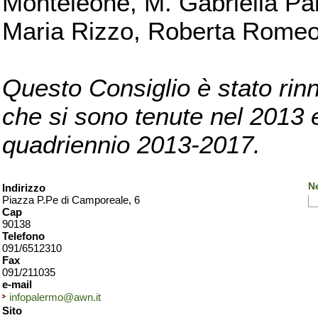
Monteleone, M. Gabriella Pan
Maria Rizzo, Roberta Romeo, 
Questo Consiglio è stato rinn
che si sono tenute nel 2013 e 
quadriennio 2013-2017.
N
Indirizzo
Piazza P.Pe di Camporeale, 6
Cap
90138
Telefono
091/6512310
Fax
091/211035
e-mail
infopalermo@awn.it
Sito