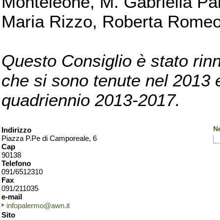
Monteleone, M. Gabriella Pan
Maria Rizzo, Roberta Romeo, 
Questo Consiglio è stato rinn
che si sono tenute nel 2013 e 
quadriennio 2013-2017.
N
Indirizzo
Piazza P.Pe di Camporeale, 6
Cap
90138
Telefono
091/6512310
Fax
091/211035
e-mail
infopalermo@awn.it
Sito