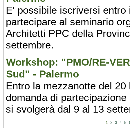
E' possibile iscriversi entr
partecipare al seminario org
Architetti PPC della Provin
settembre.
Workshop: "PMO/RE-VERS
Sud" - Palermo
Entro la mezzanotte del 20 l
domanda di partecipazione 
si svolgerà dal 9 al 13 set
1
2
3
4
5