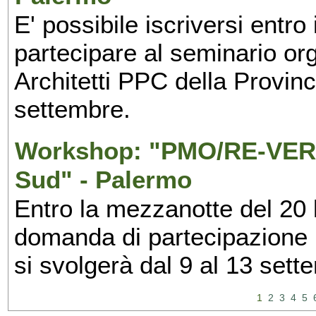
E' possibile iscriversi entr
partecipare al seminario org
Architetti PPC della Provin
settembre.
Workshop: "PMO/RE-VERS
Sud" - Palermo
Entro la mezzanotte del 20 l
domanda di partecipazione 
si svolgerà dal 9 al 13 set
1
2
3
4
5