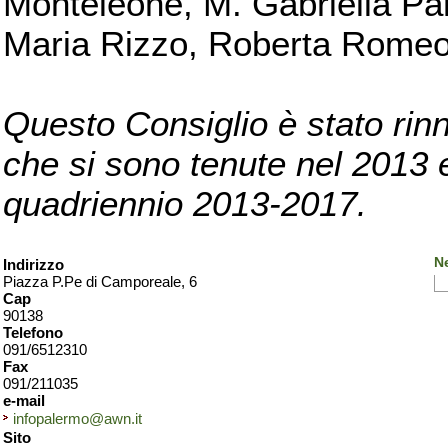
Monteleone, M. Gabriella Pan
Maria Rizzo, Roberta Romeo, 
Questo Consiglio è stato rinn
che si sono tenute nel 2013 e 
quadriennio 2013-2017.
N
Indirizzo
Piazza P.Pe di Camporeale, 6
Cap
90138
Telefono
091/6512310
Fax
091/211035
e-mail
infopalermo@awn.it
Sito