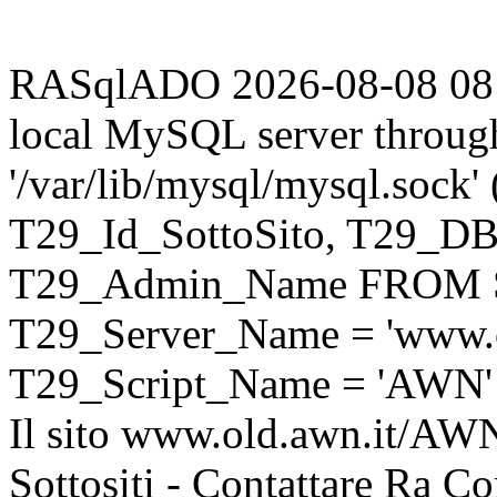
RASqlADO 2026-08-08 08:59
local MySQL server throug
'/var/lib/mysql/mysql.sock
T29_Id_SottoSito, T29_D
T29_Admin_Name FROM S
T29_Server_Name = 'www.o
T29_Script_Name = 'AWN'
Il sito www.old.awn.it/AWN 
Sottositi - Contattare Ra C