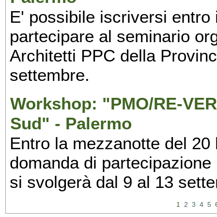
E' possibile iscriversi entr
partecipare al seminario org
Architetti PPC della Provin
settembre.
Workshop: "PMO/RE-VERS
Sud" - Palermo
Entro la mezzanotte del 20 l
domanda di partecipazione 
si svolgerà dal 9 al 13 set
1
2
3
4
5