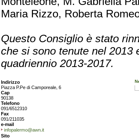
Monteleone, M. Gabriella Pan
Maria Rizzo, Roberta Romeo, 
Questo Consiglio è stato rinn
che si sono tenute nel 2013 e 
quadriennio 2013-2017.
N
Indirizzo
Piazza P.Pe di Camporeale, 6
Cap
90138
Telefono
091/6512310
Fax
091/211035
e-mail
infopalermo@awn.it
Sito