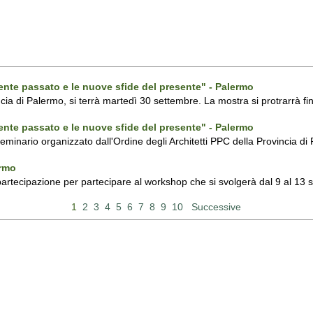
ecente passato e le nuove sfide del presente" - Palermo
ncia di Palermo, si terrà martedì 30 settembre. La mostra si protrarrà fin
ecente passato e le nuove sfide del presente" - Palermo
 seminario organizzato dall'Ordine degli Architetti PPC della Provincia 
ermo
 partecipazione per partecipare al workshop che si svolgerà dal 9 al 13
1
2
3
4
5
6
7
8
9
10
Successive