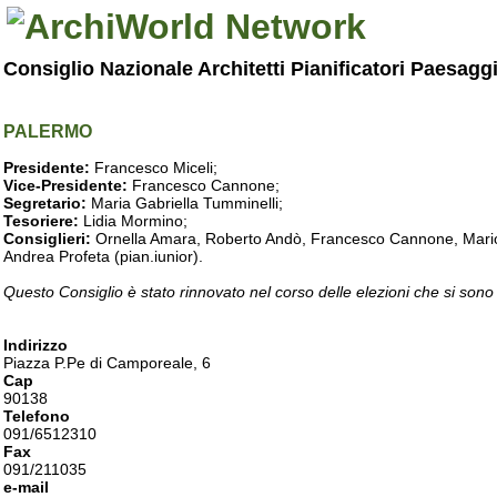
Consiglio Nazionale Architetti Pianificatori Paesagg
PALERMO
Presidente:
Francesco Miceli;
Vice-Presidente:
Francesco Cannone;
Segretario:
Maria Gabriella Tumminelli;
Tesoriere:
Lidia Mormino;
Consiglieri:
Ornella Amara, Roberto Andò, Francesco Cannone, Mario 
Andrea Profeta (pian.iunior).
Questo Consiglio è stato rinnovato nel corso delle elezioni che si sono
Indirizzo
Piazza P.Pe di Camporeale, 6
Cap
90138
Telefono
091/6512310
Fax
091/211035
e-mail