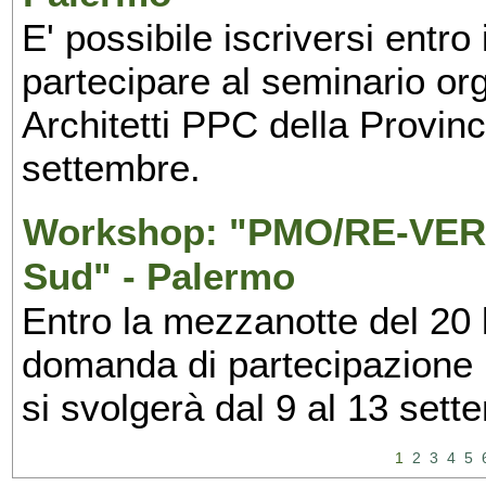
E' possibile iscriversi entr
partecipare al seminario org
Architetti PPC della Provin
settembre.
Workshop: "PMO/RE-VERS
Sud" - Palermo
Entro la mezzanotte del 20 l
domanda di partecipazione 
si svolgerà dal 9 al 13 set
1
2
3
4
5