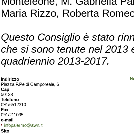
Monteleone, M. Gabriella Pan
Maria Rizzo, Roberta Romeo, 
Questo Consiglio è stato rinn
che si sono tenute nel 2013 e 
quadriennio 2013-2017.
N
Indirizzo
Piazza P.Pe di Camporeale, 6
Cap
90138
Telefono
091/6512310
Fax
091/211035
e-mail
infopalermo@awn.it
Sito