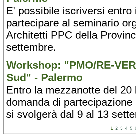
E' possibile iscriversi entr
partecipare al seminario org
Architetti PPC della Provin
settembre.
Workshop: "PMO/RE-VERS
Sud" - Palermo
Entro la mezzanotte del 20 l
domanda di partecipazione 
si svolgerà dal 9 al 13 set
1
2
3
4
5