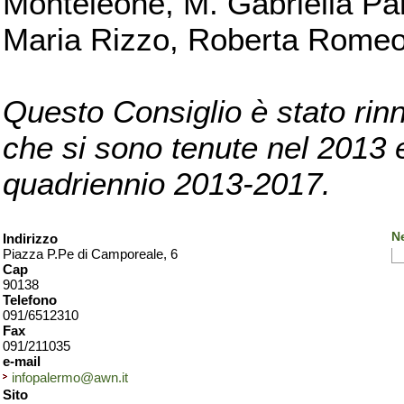
Monteleone, M. Gabriella Pan
Maria Rizzo, Roberta Romeo, 
Questo Consiglio è stato rinn
che si sono tenute nel 2013 e 
quadriennio 2013-2017.
N
Indirizzo
Piazza P.Pe di Camporeale, 6
Cap
90138
Telefono
091/6512310
Fax
091/211035
e-mail
infopalermo@awn.it
Sito