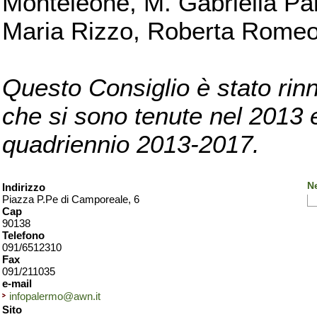
Monteleone, M. Gabriella Pan
Maria Rizzo, Roberta Romeo, 
Questo Consiglio è stato rinn
che si sono tenute nel 2013 e 
quadriennio 2013-2017.
N
Indirizzo
Piazza P.Pe di Camporeale, 6
Cap
90138
Telefono
091/6512310
Fax
091/211035
e-mail
infopalermo@awn.it
Sito