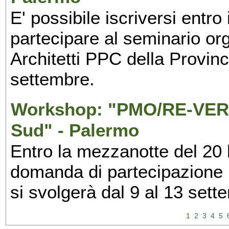
E' possibile iscriversi entr
partecipare al seminario org
Architetti PPC della Provin
settembre.
Workshop: "PMO/RE-VERS
Sud" - Palermo
Entro la mezzanotte del 20 l
domanda di partecipazione 
si svolgerà dal 9 al 13 set
1
2
3
4
5