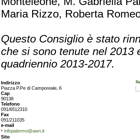
Monteleone, M. Gabriella Pan
Maria Rizzo, Roberta Romeo, 
Questo Consiglio è stato rinn
che si sono tenute nel 2013 e 
quadriennio 2013-2017.
N
Indirizzo
Piazza P.Pe di Camporeale, 6
Cap
90138
Telefono
091/6512310
Fax
091/211035
e-mail
infopalermo@awn.it
Sito