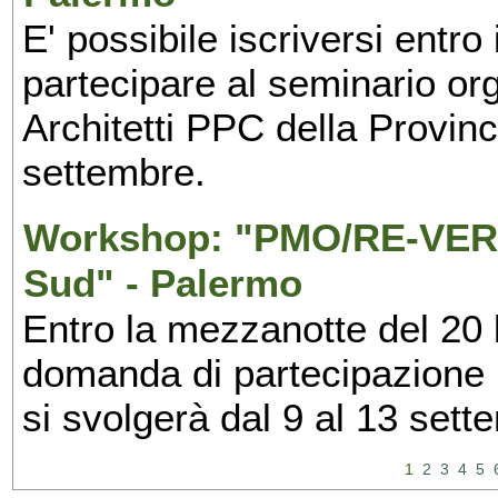
E' possibile iscriversi entr
partecipare al seminario org
Architetti PPC della Provin
settembre.
Workshop: "PMO/RE-VERS
Sud" - Palermo
Entro la mezzanotte del 20 l
domanda di partecipazione 
si svolgerà dal 9 al 13 set
1
2
3
4
5