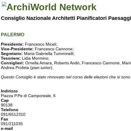
Consiglio Nazionale Architetti Pianificatori Paesagg
PALERMO
Presidente:
Francesco Miceli;
Vice-Presidente:
Francesco Cannone;
Segretario:
Maria Gabriella Tumminelli;
Tesoriere:
Lidia Mormino;
Consiglieri:
Ornella Amara, Roberto Andò, Francesco Cannone, Mario 
Andrea Profeta (pian.iunior).
Questo Consiglio è stato rinnovato nel corso delle elezioni che si sono
Indirizzo
Piazza P.Pe di Camporeale, 6
Cap
90138
Telefono
091/6512310
Fax
091/211035
e-mail