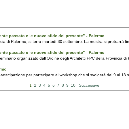
ecente passato e le nuove sfide del presente" - Palermo
ncia di Palermo, si terrà martedì 30 settembre. La mostra si protrarrà fin
ecente passato e le nuove sfide del presente" - Palermo
 seminario organizzato dall'Ordine degli Architetti PPC della Provincia 
ermo
 partecipazione per partecipare al workshop che si svolgerà dal 9 al 13
1
2
3
4
5
6
7
8
9
10
Successive