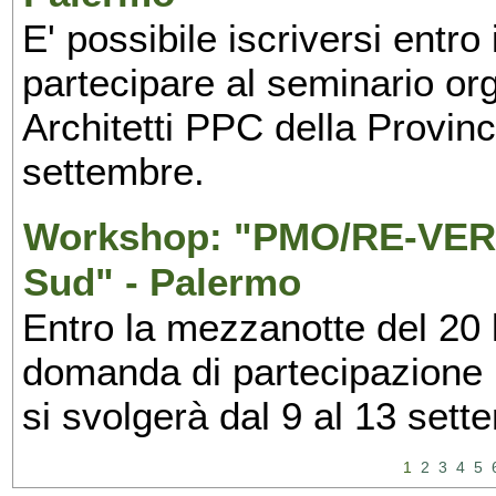
E' possibile iscriversi entr
partecipare al seminario org
Architetti PPC della Provin
settembre.
Workshop: "PMO/RE-VERS
Sud" - Palermo
Entro la mezzanotte del 20 l
domanda di partecipazione 
si svolgerà dal 9 al 13 set
1
2
3
4
5