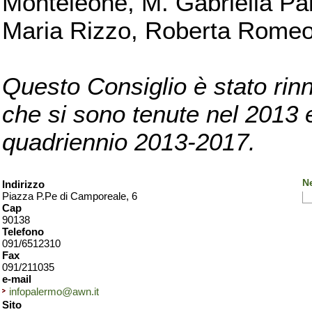
Monteleone, M. Gabriella Pan
Maria Rizzo, Roberta Romeo, 
Questo Consiglio è stato rinn
che si sono tenute nel 2013 e 
quadriennio 2013-2017.
N
Indirizzo
Piazza P.Pe di Camporeale, 6
Cap
90138
Telefono
091/6512310
Fax
091/211035
e-mail
infopalermo@awn.it
Sito