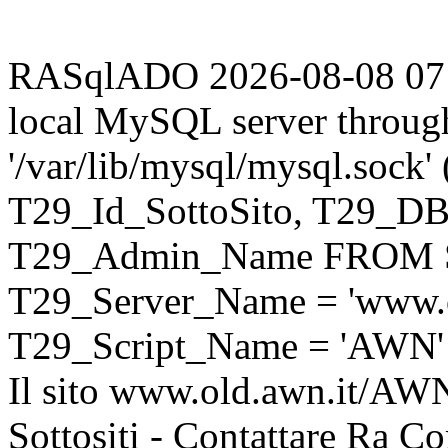
RASqlADO 2026-08-08 07:34
local MySQL server throug
'/var/lib/mysql/mysql.sock
T29_Id_SottoSito, T29_D
T29_Admin_Name FROM S
T29_Server_Name = 'www.o
T29_Script_Name = 'AWN'
Il sito www.old.awn.it/AWN 
Sottositi - Contattare Ra C