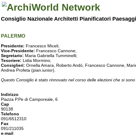
Consiglio Nazionale Architetti Pianificatori Paesagg
PALERMO
Presidente:
Francesco Miceli;
Vice-Presidente:
Francesco Cannone;
Segretario:
Maria Gabriella Tumminelli;
Tesoriere:
Lidia Mormino;
Consiglieri:
Ornella Amara, Roberto Andò, Francesco Cannone, Mario 
Andrea Profeta (pian.iunior).
Questo Consiglio è stato rinnovato nel corso delle elezioni che si sono
Indirizzo
Piazza P.Pe di Camporeale, 6
Cap
90138
Telefono
091/6512310
Fax
091/211035
e-mail