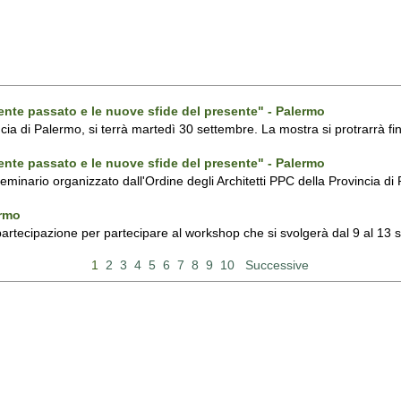
ecente passato e le nuove sfide del presente" - Palermo
ncia di Palermo, si terrà martedì 30 settembre. La mostra si protrarrà fin
ecente passato e le nuove sfide del presente" - Palermo
 seminario organizzato dall'Ordine degli Architetti PPC della Provincia 
ermo
 partecipazione per partecipare al workshop che si svolgerà dal 9 al 13
1
2
3
4
5
6
7
8
9
10
Successive