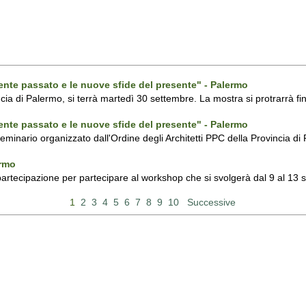
ecente passato e le nuove sfide del presente" - Palermo
ncia di Palermo, si terrà martedì 30 settembre. La mostra si protrarrà fin
ecente passato e le nuove sfide del presente" - Palermo
 seminario organizzato dall'Ordine degli Architetti PPC della Provincia 
ermo
 partecipazione per partecipare al workshop che si svolgerà dal 9 al 13
1
2
3
4
5
6
7
8
9
10
Successive