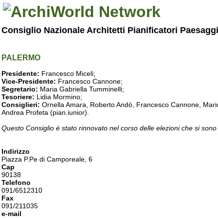
Consiglio Nazionale Architetti Pianificatori Paesagg
PALERMO
Presidente:
Francesco Miceli;
Vice-Presidente:
Francesco Cannone;
Segretario:
Maria Gabriella Tumminelli;
Tesoriere:
Lidia Mormino;
Consiglieri:
Ornella Amara, Roberto Andò, Francesco Cannone, Mario 
Andrea Profeta (pian.iunior).
Questo Consiglio è stato rinnovato nel corso delle elezioni che si sono
Indirizzo
Piazza P.Pe di Camporeale, 6
Cap
90138
Telefono
091/6512310
Fax
091/211035
e-mail