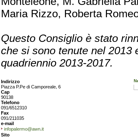
Monteleone, M. Gabriella Pan
Maria Rizzo, Roberta Romeo, 
Questo Consiglio è stato rinn
che si sono tenute nel 2013 e 
quadriennio 2013-2017.
N
Indirizzo
Piazza P.Pe di Camporeale, 6
Cap
90138
Telefono
091/6512310
Fax
091/211035
e-mail
infopalermo@awn.it
Sito