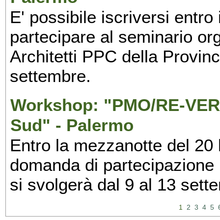
E' possibile iscriversi entr
partecipare al seminario org
Architetti PPC della Provin
settembre.
Workshop: "PMO/RE-VERS
Sud" - Palermo
Entro la mezzanotte del 20 l
domanda di partecipazione 
si svolgerà dal 9 al 13 set
1
2
3
4
5