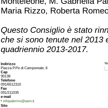
Monteleone, M. Gabriella Pan
Maria Rizzo, Roberta Romeo, 
Questo Consiglio è stato rinn
che si sono tenute nel 2013 e 
quadriennio 2013-2017.
N
Indirizzo
Piazza P.Pe di Camporeale, 6
Cap
90138
Telefono
091/6512310
Fax
091/211035
e-mail
infopalermo@awn.it
Sito