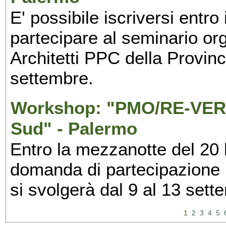
E' possibile iscriversi entr
partecipare al seminario org
Architetti PPC della Provin
settembre.
Workshop: "PMO/RE-VERS
Sud" - Palermo
Entro la mezzanotte del 20 l
domanda di partecipazione 
si svolgerà dal 9 al 13 set
1
2
3
4
5