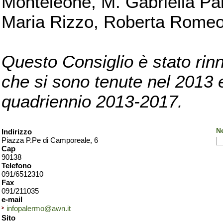
Monteleone, M. Gabriella Pan
Maria Rizzo, Roberta Romeo, 
Questo Consiglio è stato rinn
che si sono tenute nel 2013 e 
quadriennio 2013-2017.
N
Indirizzo
Piazza P.Pe di Camporeale, 6
Cap
90138
Telefono
091/6512310
Fax
091/211035
e-mail
infopalermo@awn.it
Sito