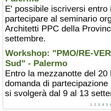
E' possibile iscriversi entr
partecipare al seminario org
Architetti PPC della Provin
settembre.
Workshop: "PMO/RE-VERS
Sud" - Palermo
Entro la mezzanotte del 20 l
domanda di partecipazione 
si svolgerà dal 9 al 13 set
1
2
3
4
5