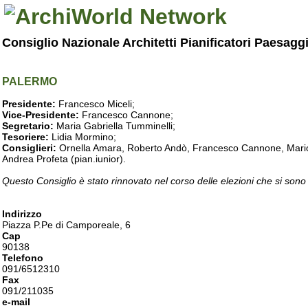
Consiglio Nazionale Architetti Pianificatori Paesagg
PALERMO
Presidente:
Francesco Miceli;
Vice-Presidente:
Francesco Cannone;
Segretario:
Maria Gabriella Tumminelli;
Tesoriere:
Lidia Mormino;
Consiglieri:
Ornella Amara, Roberto Andò, Francesco Cannone, Mario 
Andrea Profeta (pian.iunior).
Questo Consiglio è stato rinnovato nel corso delle elezioni che si sono
Indirizzo
Piazza P.Pe di Camporeale, 6
Cap
90138
Telefono
091/6512310
Fax
091/211035
e-mail