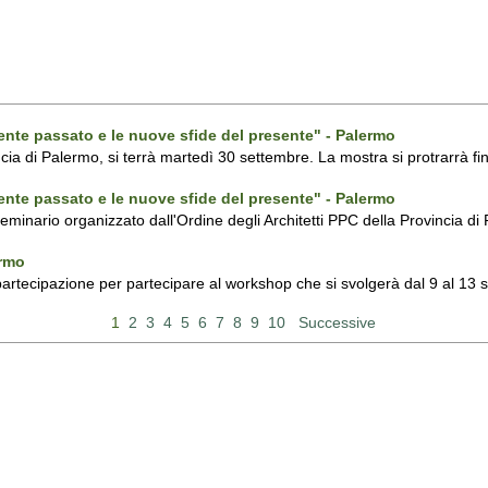
ecente passato e le nuove sfide del presente" - Palermo
ncia di Palermo, si terrà martedì 30 settembre. La mostra si protrarrà fin
ecente passato e le nuove sfide del presente" - Palermo
 seminario organizzato dall'Ordine degli Architetti PPC della Provincia 
ermo
 partecipazione per partecipare al workshop che si svolgerà dal 9 al 13
1
2
3
4
5
6
7
8
9
10
Successive