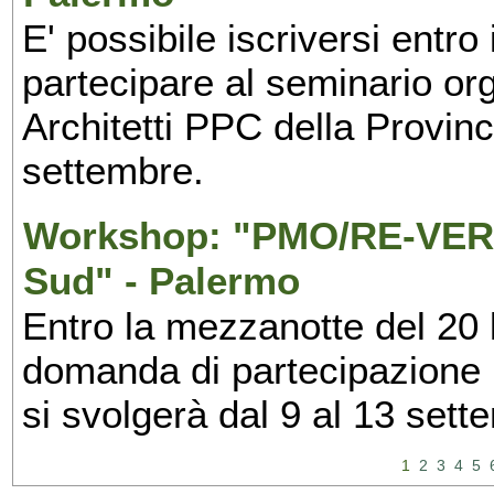
E' possibile iscriversi entr
partecipare al seminario org
Architetti PPC della Provin
settembre.
Workshop: "PMO/RE-VERS
Sud" - Palermo
Entro la mezzanotte del 20 l
domanda di partecipazione 
si svolgerà dal 9 al 13 set
1
2
3
4
5