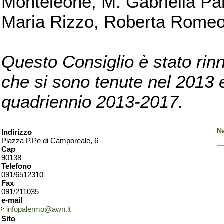
Monteleone, M. Gabriella Pan
Maria Rizzo, Roberta Romeo, 
Questo Consiglio è stato rinn
che si sono tenute nel 2013 e 
quadriennio 2013-2017.
N
Indirizzo
Piazza P.Pe di Camporeale, 6
Cap
90138
Telefono
091/6512310
Fax
091/211035
e-mail
infopalermo@awn.it
Sito