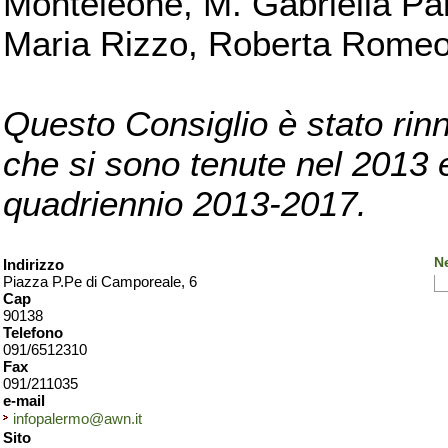
Monteleone, M. Gabriella Pan
Maria Rizzo, Roberta Romeo, 
Questo Consiglio è stato rinn
che si sono tenute nel 2013 e 
quadriennio 2013-2017.
N
Indirizzo
Piazza P.Pe di Camporeale, 6
Cap
90138
Telefono
091/6512310
Fax
091/211035
e-mail
infopalermo@awn.it
Sito