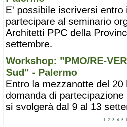
E' possibile iscriversi entr
partecipare al seminario org
Architetti PPC della Provin
settembre.
Workshop: "PMO/RE-VERS
Sud" - Palermo
Entro la mezzanotte del 20 l
domanda di partecipazione 
si svolgerà dal 9 al 13 set
1
2
3
4
5