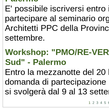
E' possibile iscriversi entr
partecipare al seminario org
Architetti PPC della Provin
settembre.
Workshop: "PMO/RE-VERS
Sud" - Palermo
Entro la mezzanotte del 20 l
domanda di partecipazione 
si svolgerà dal 9 al 13 set
1
2
3
4
5