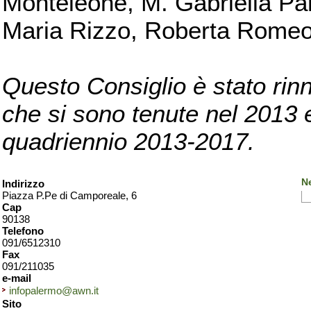
Monteleone, M. Gabriella Pan
Maria Rizzo, Roberta Romeo, 
Questo Consiglio è stato rinn
che si sono tenute nel 2013 e 
quadriennio 2013-2017.
N
Indirizzo
Piazza P.Pe di Camporeale, 6
Cap
90138
Telefono
091/6512310
Fax
091/211035
e-mail
infopalermo@awn.it
Sito