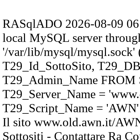
RASqlADO 2026-08-09 06:34
local MySQL server throug
'/var/lib/mysql/mysql.sock
T29_Id_SottoSito, T29_D
T29_Admin_Name FROM S
T29_Server_Name = 'www.o
T29_Script_Name = 'AWN'
Il sito www.old.awn.it/AWN 
Sottositi - Contattare Ra C