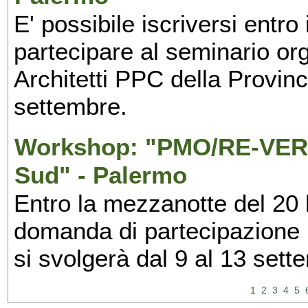
E' possibile iscriversi entr
partecipare al seminario org
Architetti PPC della Provin
settembre.
Workshop: "PMO/RE-VERS
Sud" - Palermo
Entro la mezzanotte del 20 l
domanda di partecipazione 
si svolgerà dal 9 al 13 set
1
2
3
4
5