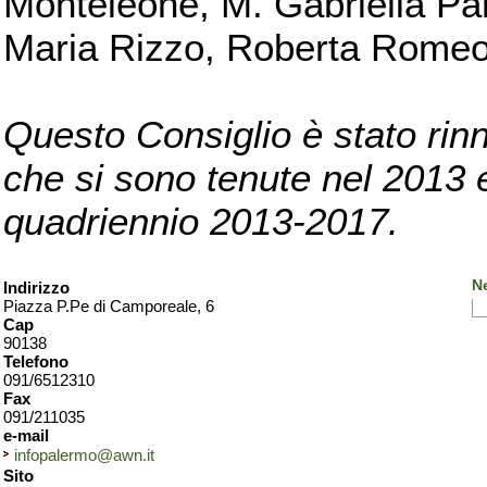
Monteleone, M. Gabriella Pan
Maria Rizzo, Roberta Romeo, 
Questo Consiglio è stato rinn
che si sono tenute nel 2013 e 
quadriennio 2013-2017.
N
Indirizzo
Piazza P.Pe di Camporeale, 6
Cap
90138
Telefono
091/6512310
Fax
091/211035
e-mail
infopalermo@awn.it
Sito