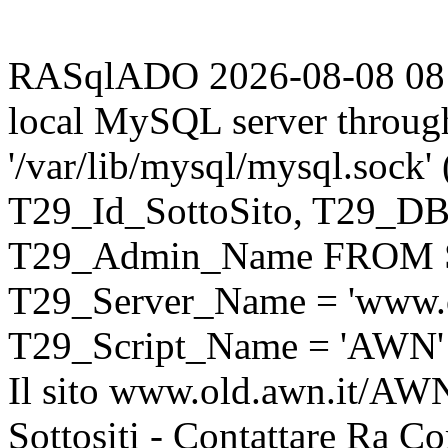
RASqlADO 2026-08-08 08:28
local MySQL server throug
'/var/lib/mysql/mysql.sock
T29_Id_SottoSito, T29_D
T29_Admin_Name FROM S
T29_Server_Name = 'www.o
T29_Script_Name = 'AWN'
Il sito www.old.awn.it/AWN 
Sottositi - Contattare Ra C