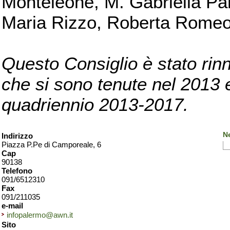
Monteleone, M. Gabriella Pan
Maria Rizzo, Roberta Romeo, 
Questo Consiglio è stato rinn
che si sono tenute nel 2013 e 
quadriennio 2013-2017.
N
Indirizzo
Piazza P.Pe di Camporeale, 6
Cap
90138
Telefono
091/6512310
Fax
091/211035
e-mail
infopalermo@awn.it
Sito