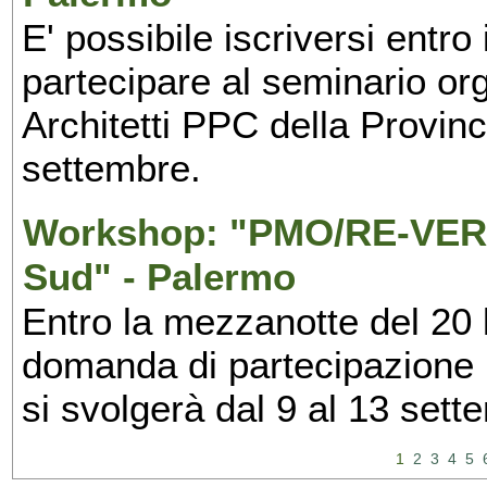
E' possibile iscriversi entr
partecipare al seminario org
Architetti PPC della Provin
settembre.
Workshop: "PMO/RE-VERS
Sud" - Palermo
Entro la mezzanotte del 20 l
domanda di partecipazione 
si svolgerà dal 9 al 13 set
1
2
3
4
5