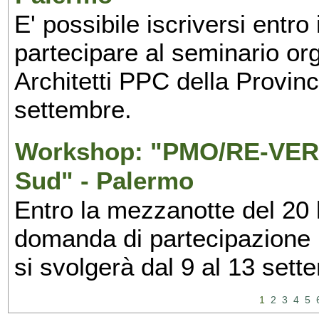
E' possibile iscriversi entr
partecipare al seminario org
Architetti PPC della Provin
settembre.
Workshop: "PMO/RE-VERS
Sud" - Palermo
Entro la mezzanotte del 20 l
domanda di partecipazione 
si svolgerà dal 9 al 13 set
1
2
3
4
5