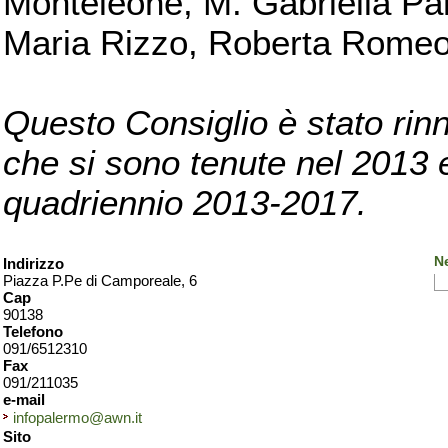
Monteleone, M. Gabriella Pan
Maria Rizzo, Roberta Romeo, 
Questo Consiglio è stato rinn
che si sono tenute nel 2013 e 
quadriennio 2013-2017.
N
Indirizzo
Piazza P.Pe di Camporeale, 6
Cap
90138
Telefono
091/6512310
Fax
091/211035
e-mail
infopalermo@awn.it
Sito