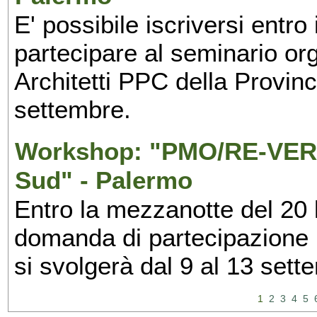
E' possibile iscriversi entr
partecipare al seminario org
Architetti PPC della Provin
settembre.
Workshop: "PMO/RE-VERS
Sud" - Palermo
Entro la mezzanotte del 20 l
domanda di partecipazione 
si svolgerà dal 9 al 13 set
1
2
3
4
5