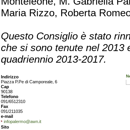
Monteleone, M. Gabriella Pan
Maria Rizzo, Roberta Romeo, 
Questo Consiglio è stato rinn
che si sono tenute nel 2013 e 
quadriennio 2013-2017.
N
Indirizzo
Piazza P.Pe di Camporeale, 6
Cap
90138
Telefono
091/6512310
Fax
091/211035
e-mail
infopalermo@awn.it
Sito