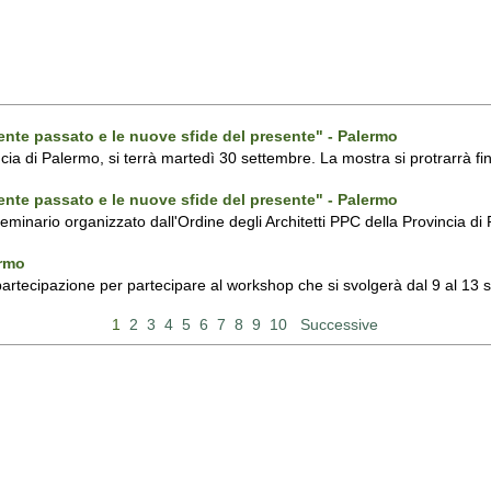
ecente passato e le nuove sfide del presente" - Palermo
ncia di Palermo, si terrà martedì 30 settembre. La mostra si protrarrà fin
ecente passato e le nuove sfide del presente" - Palermo
 seminario organizzato dall'Ordine degli Architetti PPC della Provincia 
ermo
 partecipazione per partecipare al workshop che si svolgerà dal 9 al 13
1
2
3
4
5
6
7
8
9
10
Successive