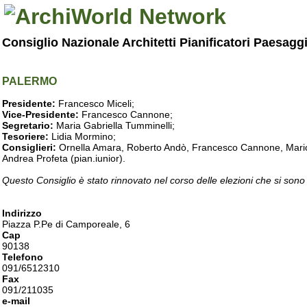
Consiglio Nazionale Architetti Pianificatori Paesagg
PALERMO
Presidente:
Francesco Miceli;
Vice-Presidente:
Francesco Cannone;
Segretario:
Maria Gabriella Tumminelli;
Tesoriere:
Lidia Mormino;
Consiglieri:
Ornella Amara, Roberto Andò, Francesco Cannone, Mario 
Andrea Profeta (pian.iunior).
Questo Consiglio è stato rinnovato nel corso delle elezioni che si sono
Indirizzo
Piazza P.Pe di Camporeale, 6
Cap
90138
Telefono
091/6512310
Fax
091/211035
e-mail