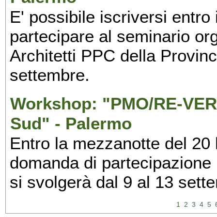
E' possibile iscriversi entr
partecipare al seminario org
Architetti PPC della Provin
settembre.
Workshop: "PMO/RE-VERS
Sud" - Palermo
Entro la mezzanotte del 20 l
domanda di partecipazione 
si svolgerà dal 9 al 13 set
1
2
3
4
5