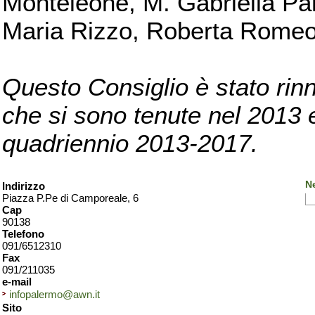
Monteleone, M. Gabriella Pan
Maria Rizzo, Roberta Romeo, 
Questo Consiglio è stato rinn
che si sono tenute nel 2013 e 
quadriennio 2013-2017.
N
Indirizzo
Piazza P.Pe di Camporeale, 6
Cap
90138
Telefono
091/6512310
Fax
091/211035
e-mail
infopalermo@awn.it
Sito