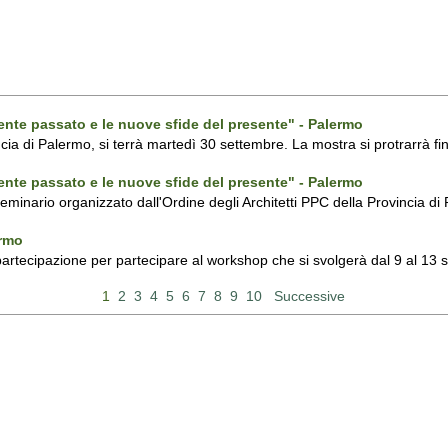
ecente passato e le nuove sfide del presente" - Palermo
ncia di Palermo, si terrà martedì 30 settembre. La mostra si protrarrà fin
ecente passato e le nuove sfide del presente" - Palermo
 seminario organizzato dall'Ordine degli Architetti PPC della Provincia 
ermo
 partecipazione per partecipare al workshop che si svolgerà dal 9 al 13
1
2
3
4
5
6
7
8
9
10
Successive