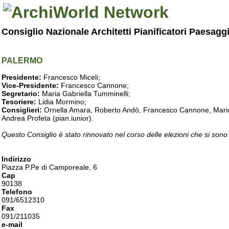
Consiglio Nazionale Architetti Pianificatori Paesagg
PALERMO
Presidente:
Francesco Miceli;
Vice-Presidente:
Francesco Cannone;
Segretario:
Maria Gabriella Tumminelli;
Tesoriere:
Lidia Mormino;
Consiglieri:
Ornella Amara, Roberto Andò, Francesco Cannone, Mario 
Andrea Profeta (pian.iunior).
Questo Consiglio è stato rinnovato nel corso delle elezioni che si sono
Indirizzo
Piazza P.Pe di Camporeale, 6
Cap
90138
Telefono
091/6512310
Fax
091/211035
e-mail