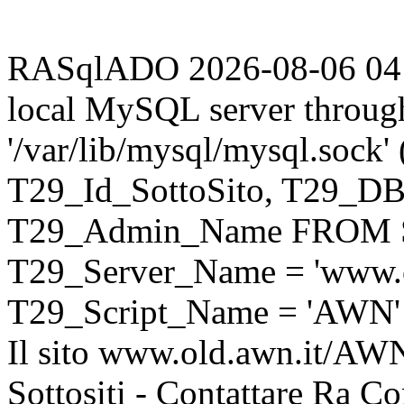
RASqlADO 2026-08-06 04:22
local MySQL server throug
'/var/lib/mysql/mysql.sock
T29_Id_SottoSito, T29_D
T29_Admin_Name FROM S
T29_Server_Name = 'www.o
T29_Script_Name = 'AWN'
Il sito www.old.awn.it/AWN 
Sottositi - Contattare Ra C