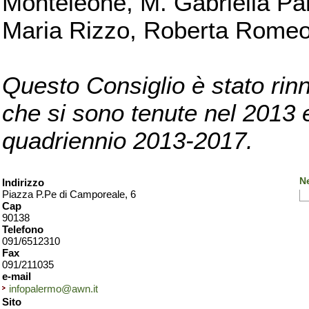
Monteleone, M. Gabriella Pan
Maria Rizzo, Roberta Romeo, 
Questo Consiglio è stato rinn
che si sono tenute nel 2013 e 
quadriennio 2013-2017.
N
Indirizzo
Piazza P.Pe di Camporeale, 6
Cap
90138
Telefono
091/6512310
Fax
091/211035
e-mail
infopalermo@awn.it
Sito