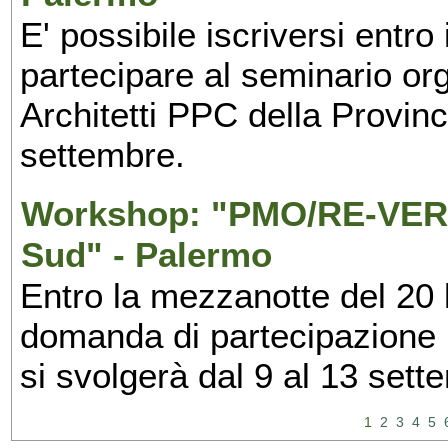
E' possibile iscriversi entr
partecipare al seminario org
Architetti PPC della Provin
settembre.
Workshop: "PMO/RE-VERS
Sud" - Palermo
Entro la mezzanotte del 20 l
domanda di partecipazione 
si svolgerà dal 9 al 13 set
1
2
3
4
5