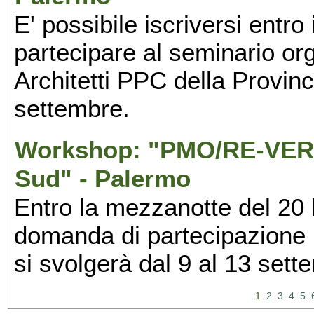
E' possibile iscriversi entr
partecipare al seminario org
Architetti PPC della Provin
settembre.
Workshop: "PMO/RE-VERS
Sud" - Palermo
Entro la mezzanotte del 20 l
domanda di partecipazione 
si svolgerà dal 9 al 13 set
1
2
3
4
5