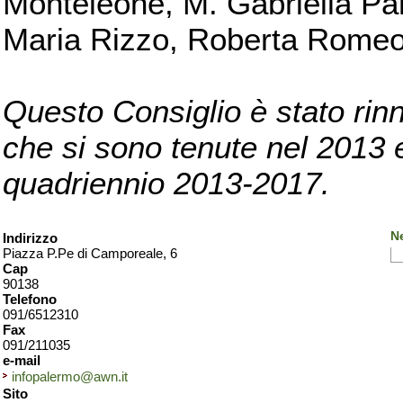
Monteleone, M. Gabriella Pan
Maria Rizzo, Roberta Romeo, 
Questo Consiglio è stato rinn
che si sono tenute nel 2013 e 
quadriennio 2013-2017.
N
Indirizzo
Piazza P.Pe di Camporeale, 6
Cap
90138
Telefono
091/6512310
Fax
091/211035
e-mail
infopalermo@awn.it
Sito