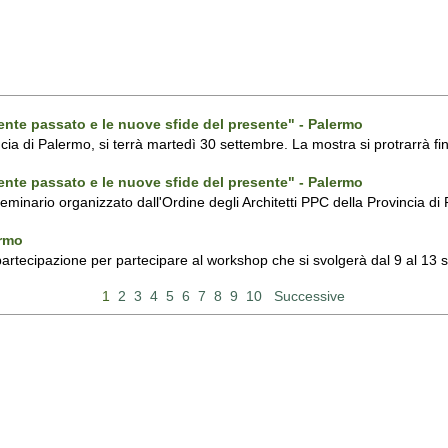
ecente passato e le nuove sfide del presente" - Palermo
ncia di Palermo, si terrà martedì 30 settembre. La mostra si protrarrà fin
ecente passato e le nuove sfide del presente" - Palermo
 seminario organizzato dall'Ordine degli Architetti PPC della Provincia 
ermo
 partecipazione per partecipare al workshop che si svolgerà dal 9 al 13
1
2
3
4
5
6
7
8
9
10
Successive