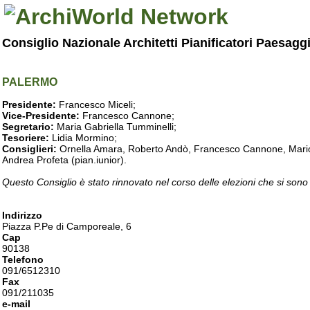
Consiglio Nazionale Architetti Pianificatori Paesagg
PALERMO
Presidente:
Francesco Miceli;
Vice-Presidente:
Francesco Cannone;
Segretario:
Maria Gabriella Tumminelli;
Tesoriere:
Lidia Mormino;
Consiglieri:
Ornella Amara, Roberto Andò, Francesco Cannone, Mario 
Andrea Profeta (pian.iunior).
Questo Consiglio è stato rinnovato nel corso delle elezioni che si sono
Indirizzo
Piazza P.Pe di Camporeale, 6
Cap
90138
Telefono
091/6512310
Fax
091/211035
e-mail