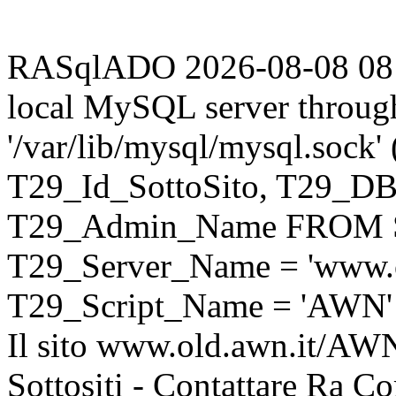
RASqlADO 2026-08-08 08:02
local MySQL server throug
'/var/lib/mysql/mysql.sock
T29_Id_SottoSito, T29_D
T29_Admin_Name FROM S
T29_Server_Name = 'www.o
T29_Script_Name = 'AWN'
Il sito www.old.awn.it/AWN 
Sottositi - Contattare Ra C