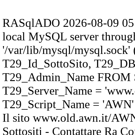
RASqlADO 2026-08-09 05:53
local MySQL server throug
'/var/lib/mysql/mysql.sock
T29_Id_SottoSito, T29_D
T29_Admin_Name FROM S
T29_Server_Name = 'www.o
T29_Script_Name = 'AWN'
Il sito www.old.awn.it/AWN 
Sottositi - Contattare Ra C