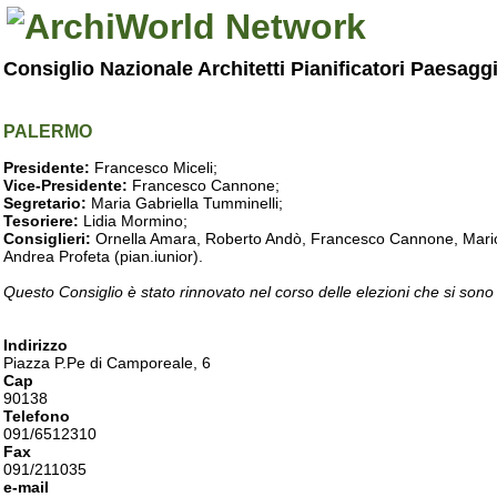
Consiglio Nazionale Architetti Pianificatori Paesagg
PALERMO
Presidente:
Francesco Miceli;
Vice-Presidente:
Francesco Cannone;
Segretario:
Maria Gabriella Tumminelli;
Tesoriere:
Lidia Mormino;
Consiglieri:
Ornella Amara, Roberto Andò, Francesco Cannone, Mario 
Andrea Profeta (pian.iunior).
Questo Consiglio è stato rinnovato nel corso delle elezioni che si sono
Indirizzo
Piazza P.Pe di Camporeale, 6
Cap
90138
Telefono
091/6512310
Fax
091/211035
e-mail