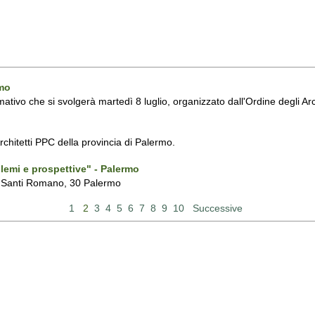
rmo
ormativo che si svolgerà martedì 8 luglio, organizzato dall'Ordine degli Ar
rchitetti PPC della provincia di Palermo.
blemi e prospettive" - Palermo
a Santi Romano, 30 Palermo
1
2
3
4
5
6
7
8
9
10
Successive